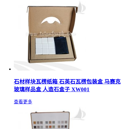
石材样块瓦楞纸箱 石英石瓦楞包装盒 马赛克
玻璃样品盒 人造石盒子 XW001
查看更多