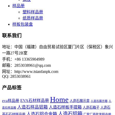
样品册
塑料样品册
纸质样品册
样板包装盒
联系我们
地址：中国（福建）自由贸易试验区厦门片区（保税区）象兴
一路27号2B室
手机：+86 13365904989
邮箱：
2853038961@qq.com
网址：http://www.tsianfanpk.com
QQ: 2853038961
产品标签
Home
EVA石材样品册
eva样品册
人造石展示盒
人造石展示箱
人
人造石样品铝箱
人造石样板手提箱
人造石箱子
人造石
造石样品箱
人造石铝箱
人造石铝合金箱
英石石材样品册
厂家厂商批发样品册