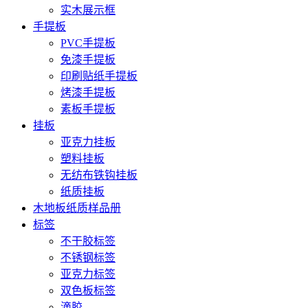
实木展示框
手提板
PVC手提板
免漆手提板
印刷贴纸手提板
烤漆手提板
素板手提板
挂板
亚克力挂板
塑料挂板
无纺布铁钩挂板
纸质挂板
木地板纸质样品册
标签
不干胶标签
不锈钢标签
亚克力标签
双色板标签
滴胶