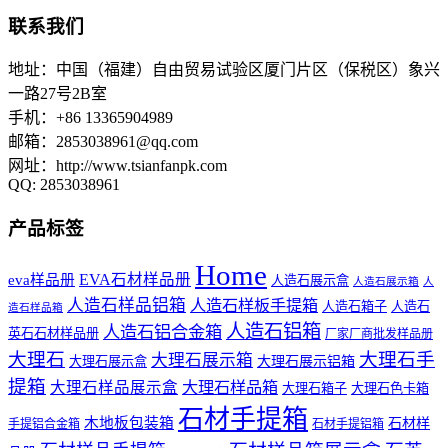
联系我们
地址：中国（福建）自由贸易试验区厦门片区（保税区）象兴
一路27号2B室
手机：+86 13365904989
邮箱：
2853038961@qq.com
网址：http://www.tsianfanpk.com
QQ: 2853038961
产品标签
Home
EVA石材样品册
eva样品册
人造石展示盒
人造石展示箱
人
人造石样品铝箱
人造石样板手提箱
人造石箱子
人造石
造石样品箱
人造石铝箱
人造石铝合金箱
英石石材样品册
厂家厂商批发样品册
大理石
大理石手
大理石展示箱
大理石展示铝箱
大理石展示盒
提箱
大理石样品展示盒
大理石样品箱
大理石箱子
大理石色卡箱
石材手提箱
木地板包装箱
石材样
手提铝合金箱
石材手提铝箱