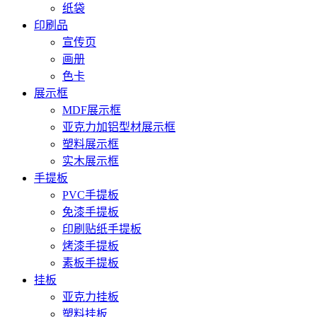
纸袋
印刷品
宣传页
画册
色卡
展示框
MDF展示框
亚克力加铝型材展示框
塑料展示框
实木展示框
手提板
PVC手提板
免漆手提板
印刷贴纸手提板
烤漆手提板
素板手提板
挂板
亚克力挂板
塑料挂板