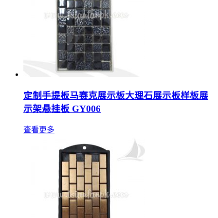
定制手提板马赛克展示板大理石展示板样板展
示架悬挂板 GY006
查看更多