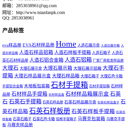
邮箱：
2853038961@qq.com
网址：http://www.tsianfanpk.com
QQ: 2853038961
产品标签
Home
EVA石材样品册
eva样品册
人造石展示盒
人造石展示箱
人
人造石样品铝箱
人造石样板手提箱
人造石箱子
人造石
造石样品箱
人造石铝箱
人造石铝合金箱
英石石材样品册
厂家厂商批发样品册
大理石
大理石手
大理石展示箱
大理石展示铝箱
大理石展示盒
提箱
大理石样品展示盒
大理石样品箱
大理石箱子
大理石色卡箱
石材手提箱
木地板包装箱
石材样
手提铝合金箱
石材手提铝箱
石材样品箱展示盒
石英
石材样品手提箱
品册
石材样品盒
石
石英石手提箱
石
石英石样品展示盒
石英石样品册
石英石样品盒子
石英石样板册
石英石样板手提箱
英石样品箱
石英石
马赛克包装箱
石英石箱子
石英石色卡箱
马赛克手提
铝框手提箱子
样板箱
马赛克样品册
板