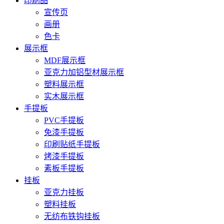
印刷品
宣传页
画册
色卡
展示框
MDF展示框
亚克力加铝型材展示框
塑料展示框
实木展示框
手提板
PVC手提板
免漆手提板
印刷贴纸手提板
烤漆手提板
素板手提板
挂板
亚克力挂板
塑料挂板
无纺布铁钩挂板