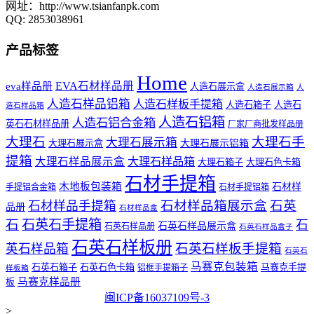
网址：http://www.tsianfanpk.com
QQ: 2853038961
产品标签
Home
EVA石材样品册
eva样品册
人造石展示盒
人造石展示箱
人
人造石样品铝箱
人造石样板手提箱
人造石箱子
人造石
造石样品箱
人造石铝箱
人造石铝合金箱
英石石材样品册
厂家厂商批发样品册
大理石
大理石手
大理石展示箱
大理石展示铝箱
大理石展示盒
提箱
大理石样品展示盒
大理石样品箱
大理石箱子
大理石色卡箱
石材手提箱
木地板包装箱
石材样
手提铝合金箱
石材手提铝箱
石材样品箱展示盒
石英
石材样品手提箱
品册
石材样品盒
石
石英石手提箱
石
石英石样品展示盒
石英石样品册
石英石样品盒子
石英石样板册
石英石样板手提箱
英石样品箱
石英石
马赛克包装箱
石英石箱子
石英石色卡箱
马赛克手提
铝框手提箱子
样板箱
马赛克样品册
板
闽ICP备16037109号-3
>