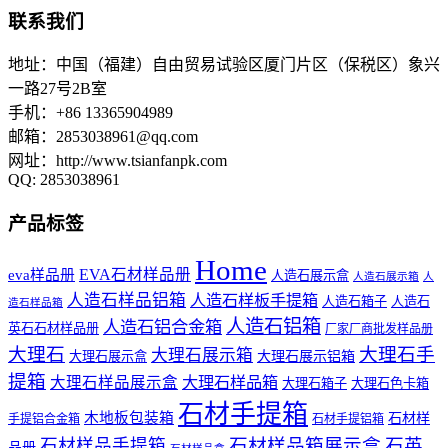
联系我们
地址：中国（福建）自由贸易试验区厦门片区（保税区）象兴
一路27号2B室
手机：+86 13365904989
邮箱：
2853038961@qq.com
网址：http://www.tsianfanpk.com
QQ: 2853038961
产品标签
Home
EVA石材样品册
eva样品册
人造石展示盒
人造石展示箱
人
人造石样品铝箱
人造石样板手提箱
人造石箱子
人造石
造石样品箱
人造石铝箱
人造石铝合金箱
英石石材样品册
厂家厂商批发样品册
大理石
大理石手
大理石展示箱
大理石展示铝箱
大理石展示盒
提箱
大理石样品展示盒
大理石样品箱
大理石箱子
大理石色卡箱
石材手提箱
木地板包装箱
石材样
手提铝合金箱
石材手提铝箱
石材样品箱展示盒
石英
石材样品手提箱
品册