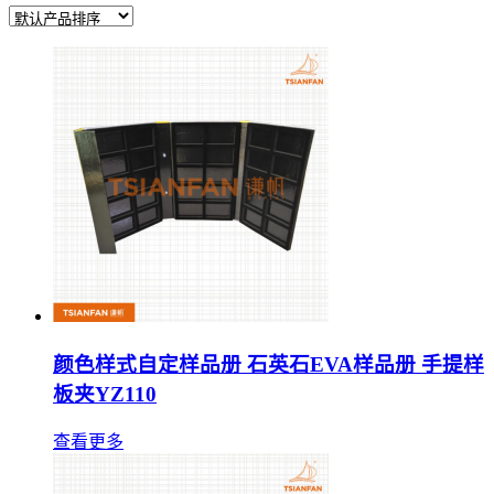
颜色样式自定样品册 石英石EVA样品册 手提样
板夹YZ110
查看更多