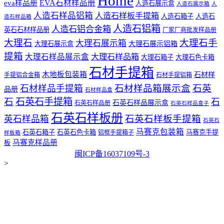
Home
EVA石材样品册
eva样品册
人造石展示盒
人造石展示箱
人
人造石样品铝箱
人造石样板手提箱
人造石箱子
人造石
造石样品箱
人造石铝箱
人造石铝合金箱
英石石材样品册
厂家厂商批发样品册
大理石
大理石手
大理石展示箱
大理石展示铝箱
大理石展示盒
提箱
大理石样品展示盒
大理石样品箱
大理石箱子
大理石色卡箱
石材手提箱
木地板包装箱
石材样
手提铝合金箱
石材手提铝箱
石材样品箱展示盒
石英
石材样品手提箱
品册
石材样品盒
石
石英石手提箱
石
石英石样品展示盒
石英石样品册
石英石样品盒子
石英石样板册
石英石样板手提箱
英石样品箱
石英石
马赛克包装箱
石英石箱子
石英石色卡箱
马赛克手提
铝框手提箱子
样板箱
马赛克样品册
板
闽ICP备16037109号-3
>