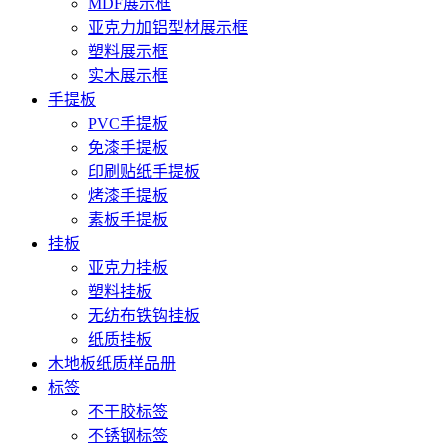
MDF展示框
亚克力加铝型材展示框
塑料展示框
实木展示框
手提板
PVC手提板
免漆手提板
印刷贴纸手提板
烤漆手提板
素板手提板
挂板
亚克力挂板
塑料挂板
无纺布铁钩挂板
纸质挂板
木地板纸质样品册
标签
不干胶标签
不锈钢标签