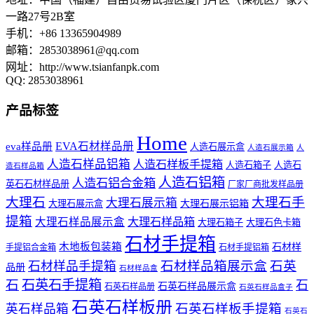
一路27号2B室
手机：+86 13365904989
邮箱：
2853038961@qq.com
网址：http://www.tsianfanpk.com
QQ: 2853038961
产品标签
Home
EVA石材样品册
eva样品册
人造石展示盒
人造石展示箱
人
人造石样品铝箱
人造石样板手提箱
人造石箱子
人造石
造石样品箱
人造石铝箱
人造石铝合金箱
英石石材样品册
厂家厂商批发样品册
大理石
大理石手
大理石展示箱
大理石展示铝箱
大理石展示盒
提箱
大理石样品展示盒
大理石样品箱
大理石箱子
大理石色卡箱
石材手提箱
木地板包装箱
石材样
手提铝合金箱
石材手提铝箱
石材样品箱展示盒
石英
石材样品手提箱
品册
石材样品盒
石
石英石手提箱
石
石英石样品展示盒
石英石样品册
石英石样品盒子
石英石样板册
石英石样板手提箱
英石样品箱
石英石