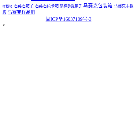
马赛克包装箱
石英石箱子
石英石色卡箱
马赛克手提
铝框手提箱子
样板箱
马赛克样品册
板
闽ICP备16037109号-3
>