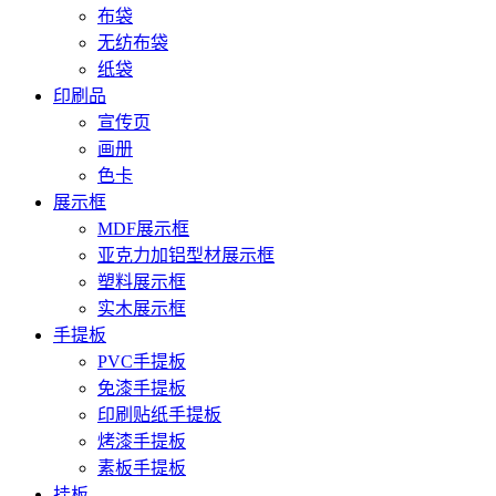
布袋
无纺布袋
纸袋
印刷品
宣传页
画册
色卡
展示框
MDF展示框
亚克力加铝型材展示框
塑料展示框
实木展示框
手提板
PVC手提板
免漆手提板
印刷贴纸手提板
烤漆手提板
素板手提板
挂板