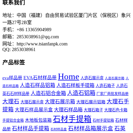
联系我们
地址：中国（福建）自由贸易试验区厦门片区（保税区）象兴
一路27号2B室
手机：+86 13365904989
邮箱：
2853038961@qq.com
网址：http://www.tsianfanpk.com
QQ: 2853038961
产品标签
Home
EVA石材样品册
eva样品册
人造石展示盒
人造石展示箱
人
人造石样品铝箱
人造石样板手提箱
人造石箱子
人造石
造石样品箱
人造石铝箱
人造石铝合金箱
英石石材样品册
厂家厂商批发样品册
大理石
大理石手
大理石展示箱
大理石展示铝箱
大理石展示盒
提箱
大理石样品展示盒
大理石样品箱
大理石箱子
大理石色卡箱
石材手提箱
木地板包装箱
石材样
手提铝合金箱
石材手提铝箱
石材样品箱展示盒
石英
石材样品手提箱
品册
石材样品盒