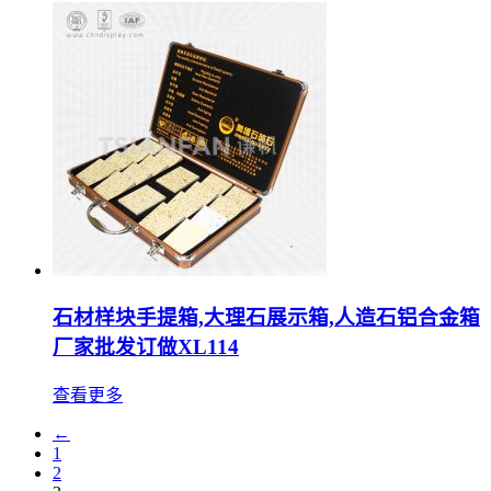
石材样块手提箱,大理石展示箱,人造石铝合金箱
厂家批发订做XL114
查看更多
←
1
2